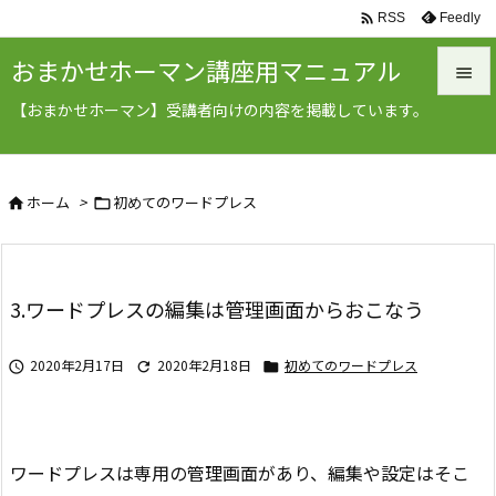

Feedly
RSS
おまかせホーマン講座用マニュアル

【おまかせホーマン】受講者向けの内容を掲載しています。

メニュ

ホーム
>
初めてのワードプレス
サイド



前へ

3.ワードプレスの編集は管理画面からおこなう
次へ

2020年2月17日
2020年2月18日
初めてのワードプレス



検索
ワードプレスは専用の管理画面があり、編集や設定はそこ