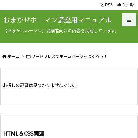

Feedly
RSS
おまかせホーマン講座用マニュアル

【おまかせホーマン】受講者向けの内容を掲載しています。

メニュ

ホーム
>
ワードプレスでホームページをつくろう！
サイド



前へ

お探しの記事は見つかりませんでした。
次へ

検索
HTML＆CSS関連